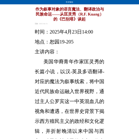
学术预告
作为叙事对象的语言魔法、翻译政治与
民族命运——从匡灵秀（R.F. Kuang）
的《巴别塔》谈起
范颖 · 2025-04-21
时间：2025年4月2
3
日1
4:0
0
地点：恕园19-205
主讲内容：
美国华裔青年作家匡灵秀的
长篇小说，以汉-英及多语翻译-
对应的魔法为叙事线索，将中国
近代民族命运融入世界视野，通
过主人公罗宾这一中英混血儿的
视角和遭遇，在世界史背景下揭
示西方殖民主义的政经和文化逻
辑，并折射晚清以来中国与西