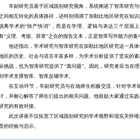
辛副研究员基于区域国别研究视角，系统阐述了智库研究与
之间相互转化的具体路径，还特别强调了
加勒比地区研究在知识
脱离学术的“快产快消”，而是在学理、逻辑与表达三个层面
有“义理、考据、辞章”之合的报告文本，
正是智库写作能力的集
他还指出，学术研究与智库研究在加勒比地区研究这一具体
地区的历史、社会与语言丰富多样
，为学术分析提供了坚实的素
际挑战，也为智库研究提供了“真问题”。因此，研究者应当在理
到学术支撑智库、智库反哺学术。
在互动环节，辛副研究员与在场师生积极交流，针对学术
讨，并耐心解答了师生们提出的相关问题。他鼓励大家通过实践
研究的有效对接。
此次讲座不仅拓宽了区域国别研究的学术视野和现实关怀维
贵的经验与启示。