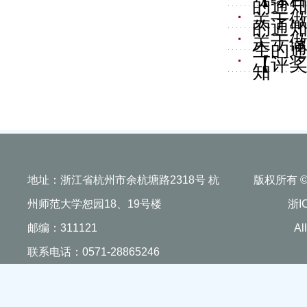
的通
关于做
的通
关于做
生的
【评奖
知
地址：浙江省杭州市余杭塘路2318号 杭
版权所有 
州师范大学恕园18、19号楼
浙I
邮编：311121
Al
联系电话：0571-28865246