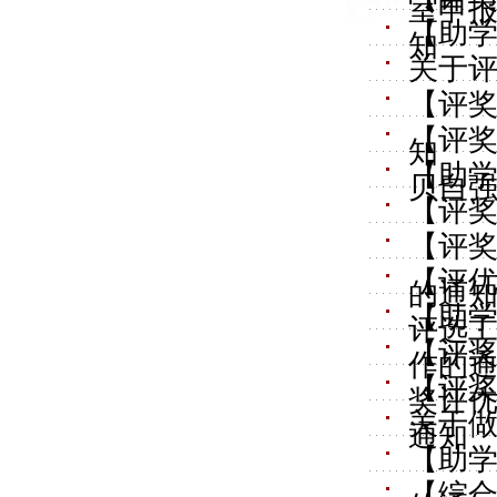
室申
【助学
知
关于评
【评奖
【评奖
知
【助学
贝自强
【评奖
【评奖
【评优
的通
【助学
评选
【评奖
作的
【评奖
奖评
关于做
通知
【助学
【综合