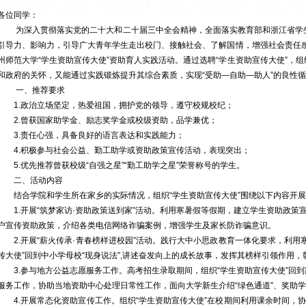
各位同学：
为深入贯彻落实党的二十大和二十届三中全会精神，全面落实教育部和浙江省学生
引导力、影响力，引导广大青年学生走出校门、接触社会、了解国情，增强社会责任感
州师范大学“学生资助宣传大使”资助育人实践活动。通过选聘“学生资助宣传大使”，
和政府的关怀，又能通过实践锻炼提升其综合素质，实现“受助—自助—助人”的良性
一、推荐要求
1.政治立场坚定，热爱祖国，拥护党的领导，遵守校规校纪；
2.曾获国家助学金、励志奖学金或校级资助，品学兼优；
3.责任心强，具备良好的语言表达和实践能力；
4.积极参与社会公益、勤工助学或资助政策宣传活动，表现突出；
5.优先推荐曾获校级“自强之星”“勤工助学之星”荣誉称号的学生。
二、活动内容
结合学院和学生所在家乡的实际情况，组织“学生资助宣传大使”围绕以下内容开展
1.开展“筑梦家访·资助政策送到家”活动。利用寒暑假等假期，建立学生资助政策宣
户宣传资助政策，介绍各类电信网络诈骗案例，增强学生及家长防诈骗意识。
2.开展“薪火传承·青春榜样进校园”活动。践行大中小思政教育一体化要求，利用
传大使”回到中小学母校“现身说法”,讲述奋发向上的成长故事，发挥其榜样引领作用
3.参与地方公益志愿服务工作。高考招生录取期间，组织“学生资助宣传大使”回
服务工作，协助当地资助中心处理日常性工作，面向大学新生介绍“绿色通道”、奖助
4.开展常态化资助宣传工作。组织“学生资助宣传大使”在校期间利用课余时间，协