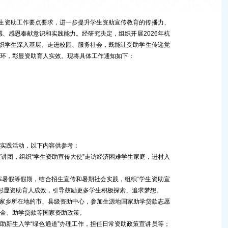
资助工作要点要求，进一步提升学生资助宣传教育的传播力、
、感恩奉献意识和实践能力。经研究决定，组织开展2026年杭
组织学生深入基层、走进校园、服务社会，既能让受助学生传递党
循环，彰显资助育人实效。现将具体工作通知如下：
实践活动，以下内容供参考：
讲团，组织“学生资助宣传大使”走访经济困难学生家庭，进村入
寒暑假等假期，结合招生宣传和暑期社会实践，组织“学生资助宣
，彰显资助育人成效，引导鼓励更多学生积极探索、追求梦想。
到家乡所在地的市、县级资助中心，参加生源地国家助学贷款志愿
学金、助学贷款等国家资助政策。
助新生入学“绿色通道”办理工作，担任日常资助政策宣讲员等；