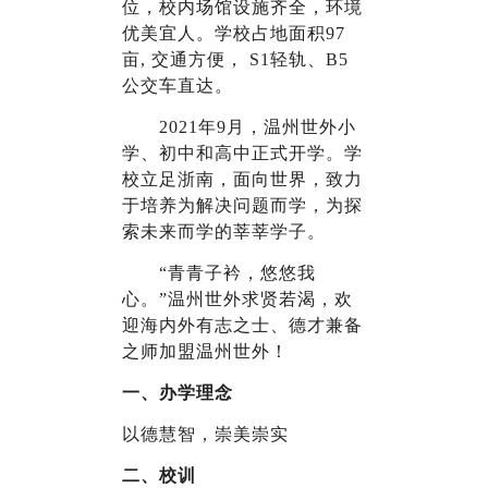
位，校内场馆设施齐全，环境
优美宜人。学校占地面积97
亩, 交通方便， S1轻轨、B5
公交车直达。
2021
年9月，温州世外小
学、初中和高中正式开学。学
校立足浙南，面向世界，致力
于培养为解决问题而学，为探
索未来而学的莘莘学子。
“青青子衿，悠悠我
心。”温州世外求贤若渴，欢
迎海内外有志之士、德才兼备
之师加盟温州世外！
一、办学理念
以德慧智，崇美崇实
二、校训