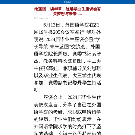
新闻动态
绘蓝图，续华章，这场毕业生座谈会有
关梦想与未来......
李可人 · 2024-06-22
6月13日，外国语学院在恕
园19号楼205会议室举行“我对外
院说”2024届毕业生座谈会暨“学
长导航·未来蓝图”交流会。外国
语学院院长周敏、党委书记袁智
杰、教务科科长陈群阳，学工办
主任张高娃、兼职辅导员刘思琪
以及毕业生代表、大三学生代表
参加。党委副书记娄丹华主持活
动。
座谈会上，
届毕业生代
2024
表依次发言，分享了自己在外国
语学院的考研、求职或申请留学
的经历。毕业生们纷纷表示，在
外国语学院求学的时光打下了坚
实的基础，幸识一路无私奉献的