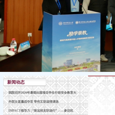
新闻动态
我院召开2026年暑期出国项目学生行前安全教育大
外院女篮鏖战夺亚 带伤互助温情满场
IMPACT领导力 | “致远校友职场行” ——参访杭