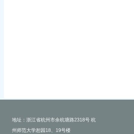
地址：浙江省杭州市余杭塘路2318号 杭
州师范大学恕园18、19号楼