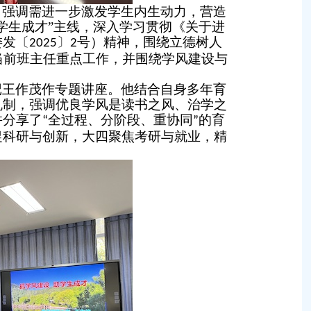
，强调需进一步激发学生内生动力，营造
学生成才”主线，深入学习贯彻《关于进
委发〔
〕
号）精神，围绕立德树人
2025
2
署当前班主任重点工作，并围绕学风建设与
记王作茂作专题讲座。他结合自身多年育
机制，强调优良学风是读书之风、治学之
并
分享了
全过程、分阶段、重协同
的育
“
”
促科研与创新，大四聚焦考研与就业
，精