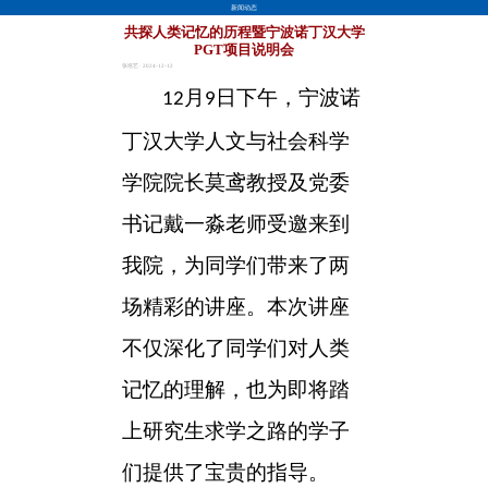
新闻动态
共探人类记忆的历程暨宁波诺丁汉大学
PGT项目说明会
张培艺 · 2024-12-12
月
日
下午
，宁波诺
12
9
丁汉大学人文与社会科学
学院院长莫鸢教授及党委
书记戴一淼
老师
受邀来到
我院
，为
同学
们带来了两
场精彩的讲座。本次讲座
不仅深化了
同学
们对人类
记忆的理解，也为即将踏
上研究生求学之路的学子
们提供了宝贵的指导。