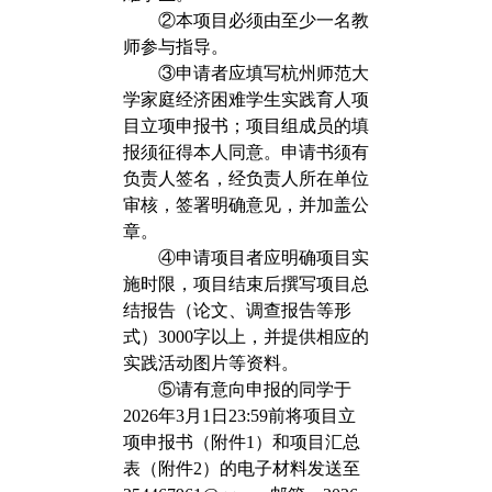
②本项目必须由至少一名教
师参与指导。
③申请者应填写杭州师范大
学家庭经济困难学生实践育人项
目立项申报书；项目组成员的填
报须征得本人同意。申请书须有
负责人签名，经负责人所在单位
审核，签署明确意见，并加盖公
章。
④申请项目者应明确项目实
施时限，项目结束后撰写项目总
结报告（论文、调查报告等形
式）3000字以上，并提供相应的
实践活动图片等资料。
⑤请有意向申报的同学于
20
26
年
3
月
1日23:59前将项目立
项申报书（附件1）和项目汇总
表（附件2）的电子材料发送至