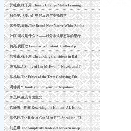
郭社森,张干周.Climate Change Media Framing i
殷企平.《爱玛》中的反讽与幸福哲学
蓝云春,周敏.The Brand New Native White Zimba
叶狂.词根是什么？——对分布式形态学的思考
何亮,费雨欣.Familiar yet distant: Cultural p
郭社森,张干周.Chronicling transitions in Bal
陈礼珍.A Study of Ian McEwan’s Novels and T
陈礼珍.The Ethics of the Text: Codifying Eth
冯德兵.“Thank you for your participation”
陈茂林.生态帝国主义
徐绛雪、周敏.Rewriting the Human: AI, Ethics
陈忆玮.The Role of GenAI in EFL Speaking: Ef
刘思琪.The complexity trade-off between morp