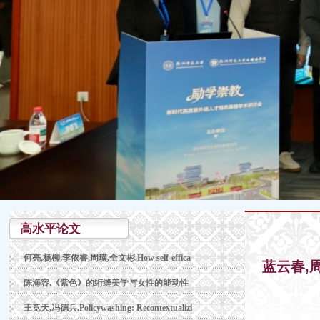
高水平论文
何亮,杨柳,李依睿,周璜,全文彬.How self-effica
蓝云春,周敏.
陈海容.《紫色》的绗缝美学与女性的能动性
王竞天,冯德兵.Policywashing: Recontextualizi