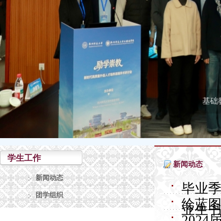
基础
学生工作
新闻动态
新闻动态
毕业季
团学组织
绘蓝图
业生
202