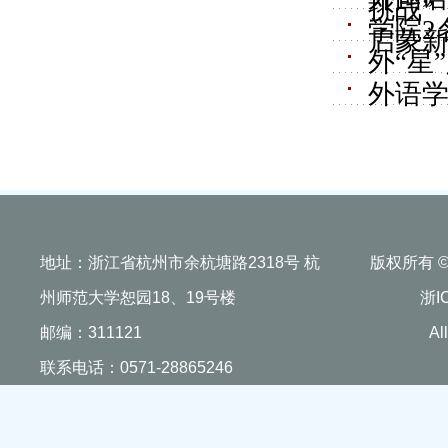
挑战”
学院2
启蒙
外“星
外语学
地址：浙江省杭州市余杭塘路2318号 杭
版权所有 
州师范大学恕园18、19号楼
浙I
邮编：311121
Al
联系电话：0571-28865246