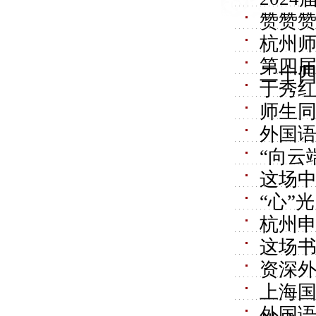
赞赞赞
杭州师
第四
二十
于秀
师生
外国
“向云
这场
“心”
杭州
这场
资深
上海国
外国语