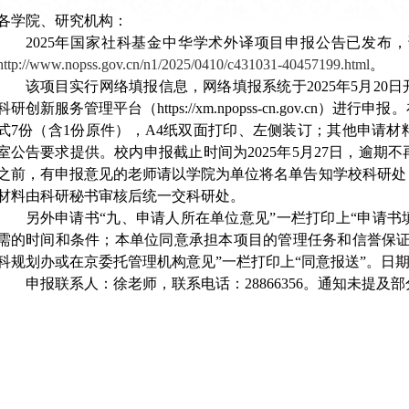
各学院、研究机构：
2025
年国家社科基金中华学术外译项目申报公告已发布，
http://www.nopss.gov.cn/n1/2025/0410/c431031-40457199.html
。
该项目实行网络填报信息，网络填报系统于2025年5月2
科研创新服务管理平台（https://xm.npopss-cn.gov.c
式7份（含1份原件），A4纸双面打印、左侧装订；其他申请
室公告要求提供。校内申报截止时间为2025年5月27日，逾期
之前，有申报意见的老师请以学院为单位将名单告知学校科研处
材料由科研秘书审核后统一交科研处。
另外申请书“九、申请人所在单位意见”一栏打印上“申请
需的时间和条件；本单位同意承担本项目的管理任务和信誉保证。”
科规划办或在京委托管理机构意见”一栏打印上“同意报送”。日期写
申报联系人：徐老师，联系电话：28866356。通知未提