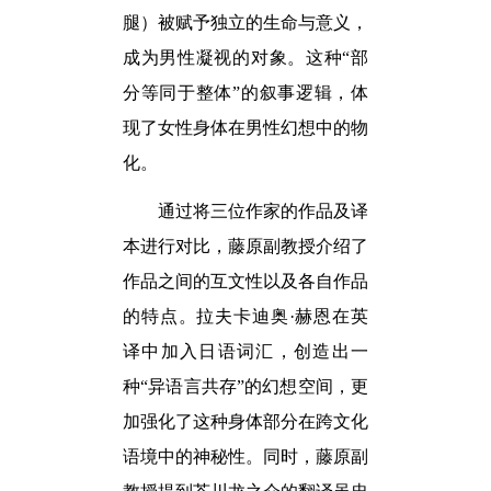
腿
）被赋予独立的生命与意义，
成为男性凝视的
对象
。
这种
“部
分等同于整体”的叙事逻辑，体
现了女性身体在男性幻想中的物
化。
通过将三位作家的作品
及译
本
进行对比，藤原副教授介绍了
作品之间的互文性以及各自作品
的特点。拉夫卡迪奥
·赫恩在英
译中加入日语词汇，创造出一
种“异语言共存”的幻想空间，更
加强化了这种身体部分在跨文化
语境中的神秘性。同时，藤原副