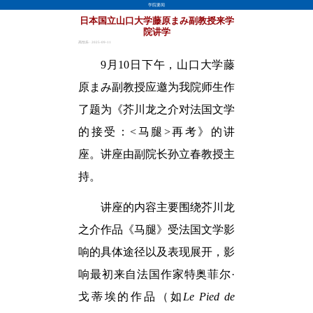
学院要闻
日本国立山口大学藤原まみ副教授来学
院讲学
高怡乐 · 2025-09-11
9月10日下午，山口大学藤
原まみ副教授
应邀
为
我
院师生作
了
题为《芥川龙之介对法国文学
的接受：
<马
腿
>再考》的讲
座。讲座由
副院长
孙立春教授主
持。
讲座的内容主要围绕芥川龙
之介作品《马
腿
》受法国文学影
响的具体途径以及表现展开，影
响最初来
自
法国作家特奥菲尔
·
戈蒂埃的作品
（
如
Le Pied de