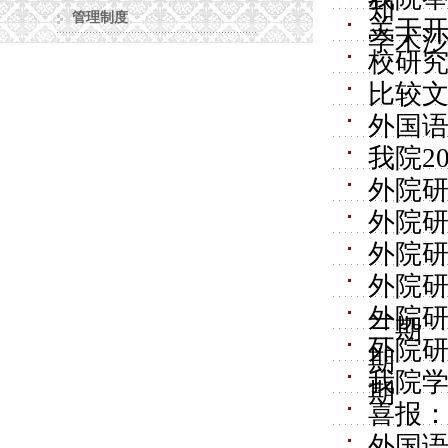
知
管理制度
关于开
学术
校研
比较
外国
我院2
外院研
外院研
外院研
外院研
外院研
三期
外院研
期
我院
期
喜报：
外国语