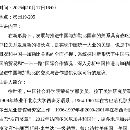
时间：
2025
年
10
月
17
日
16:00
地点：恕园
19-205
主讲内容：
在新形势下，发展与推进中国与加勒比国家的关系具有战略
中拉关系发展新的增长点，是实现中国统一大业的关键，也是中
概况和中国—加勒比关系的全面把握，系统探讨新形势下中国与
国的贸易和“一带一路”国际合作情况，深入分析中国推进与加
促进中国与加勒比的交流与合作提供切实可行的建议。
主讲人简介：
徐世澄，中国社会科学院荣誉学部委员、拉丁美洲研究所
1964
年毕业于北京大学西班牙语系，
1964-1967
年在古巴哈瓦那
尔巴尼亚使馆研究室工作。
1996-1997
年和
2000-2001
年在墨西哥
古巴
“
友谊奖章
”
，
2012
年访问多米尼加共和国时，被多米尼加共
拉政府
“
弗朗西斯科
·
米兰达
”
一级勋章。曾出访拉美多国、美国