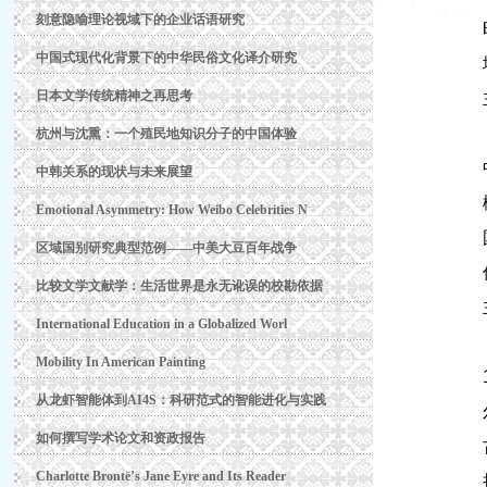
刻意隐喻理论视域下的企业话语研究
中国式现代化背景下的中华民俗文化译介研究
日本文学传统精神之再思考
杭州与沈熏：一个殖民地知识分子的中国体验
中韩关系的现状与未来展望
Emotional Asymmetry: How Weibo Celebrities N
区域国别研究典型范例——中美大豆百年战争
比较文学文献学：生活世界是永无讹误的校勘依据
International Education in a Globalized Worl
Mobility In American Painting
从龙虾智能体到AI4S：科研范式的智能进化与实践
如何撰写学术论文和资政报告
Charlotte Brontë’s Jane Eyre and Its Reader