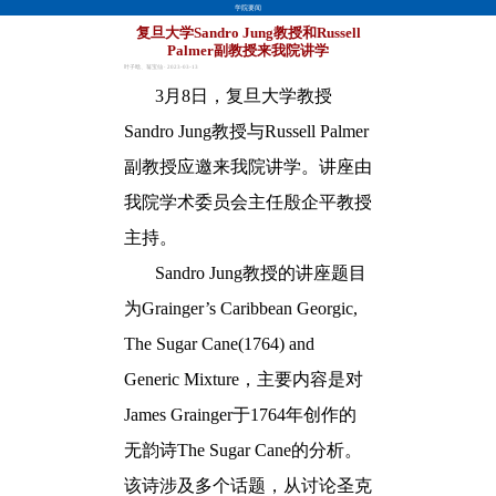
学院要闻
复旦大学Sandro Jung教授和Russell
Palmer副教授来我院讲学
叶子晗、翁宝仙 · 2023-03-13
3
月
8
日，复旦大学
教授
Sandro Jung
教授与
Russell Palmer
副教授应邀来我院
讲学。讲座
由
我
院学术委员会主任殷企平教授
主持。
Sandro Jung
教授
的
讲座
题目
为
Grainger
’
s Caribbean Georgic,
The Sugar Cane(1764) and
Generic Mixture
，
主要内容是对
James Grainger
于
1764
年创作的
无韵诗
The Sugar Cane
的分析。
该诗涉及多个话题，从讨论圣克